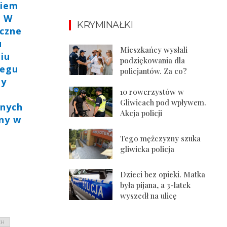
niem
. W
KRYMINAŁKI
iczne
u
Mieszkańcy wysłali
iu
podziękowania dla
iegu
policjantów. Za co?
ty
10 rowerzystów w
.
Gliwicach pod wpływem.
dnych
Akcja policji
ny w
Tego mężczyzny szuka
gliwicka policja
Dzieci bez opieki. Matka
była pijana, a 3-latek
wyszedł na ulicę
CH