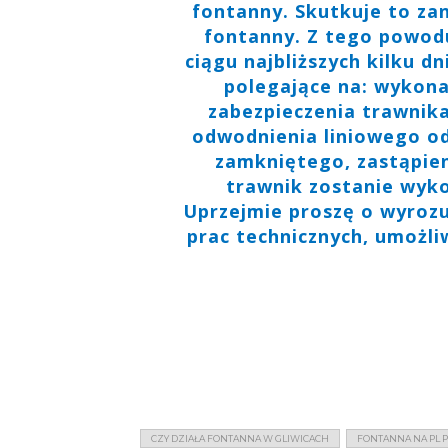
fontanny. Skutkuje to za
fontanny. Z tego powodu
ciągu najbliższych kilku 
polegające na: wykon
zabezpieczenia trawnik
odwodnienia liniowego o
zamkniętego, zastąpien
trawnik zostanie wyko
Uprzejmie proszę o wyroz
prac technicznych, umożl
CZY DZIAŁA FONTANNA W GLIWICACH
FONTANNA NA PL P