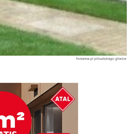
fontanna pl pilsudskiego gliwice