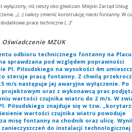
st wyłączony, niż cieszy oko gliwiczan. Miejski Zarząd Usług
enie. „(…) należy zmienić konstrukcję niecki fontanny. W c
 dodatkowe prace techniczne (…)”
Oświadczenie MZUK
entu odbioru technicznego fontanny na Placu
 ona sprawdzana pod względem poprawności
ie Pl. Piłsudskiego na wysokości 4m umieszc
 to steruje pracą fontanny. Z chwilą przekroc
,5 m/s następuje jej awaryjne wyłączenie. Po
m projektowym oraz z wykonawcą prac podjęt
eniu wartości czujnika wiatru do 2 m/s. W zw
Pl. Piłsudskiego znajduje się w tzw. „korytar
esienie wartości czujnika wiatru powoduje
a misę fontanny na chodnik oraz ulicę. Wyn
 zanieczyszczeń do instalacji technologicznej