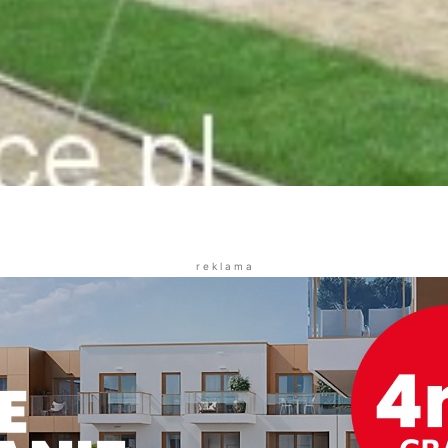
r e k l a m a