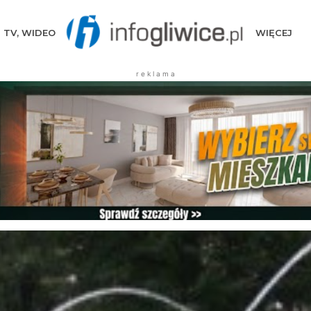
TV, WIDEO
WIĘCEJ
r e k l a m a