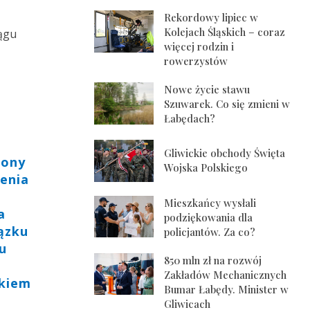
Rekordowy lipiec w
Kolejach Śląskich – coraz
iągu
więcej rodzin i
rowerzystów
Nowe życie stawu
Szuwarek. Co się zmieni w
Łabędach?
Gliwickie obchody Święta
zony
Wojska Polskiego
zenia
Mieszkańcy wysłali
a
podziękowania dla
iązku
policjantów. Za co?
zu
850 mln zł na rozwój
Zakładów Mechanicznych
ikiem
Bumar Łabędy. Minister w
Gliwicach