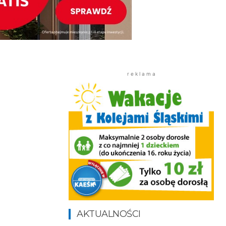
r e k l a m a
AKTUALNOŚCI