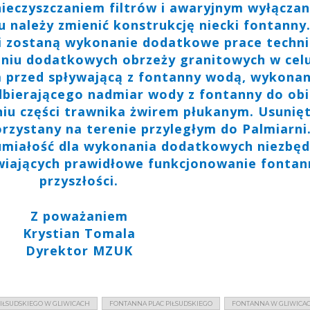
nieczyszczaniem filtrów i awaryjnym wyłącza
 należy zmienić konstrukcję niecki fontanny
dni zostaną wykonanie dodatkowe prace techn
aniu dodatkowych obrzeży granitowych w cel
a przed spływającą z fontanny wodą, wykonan
dbierającego nadmiar wody z fontanny do ob
iu części trawnika żwirem płukanym. Usunię
rzystany na terenie przyległym do Palmiarni
umiałość dla wykonania dodatkowych niezbę
iwiających prawidłowe funkcjonowanie fontan
przyszłości.
Z poważaniem
Krystian Tomala
Dyrektor MZUK
IŁSUDSKIEGO W GLIWICACH
FONTANNA PLAC PIŁSUDSKIEGO
FONTANNA W GLIWICA