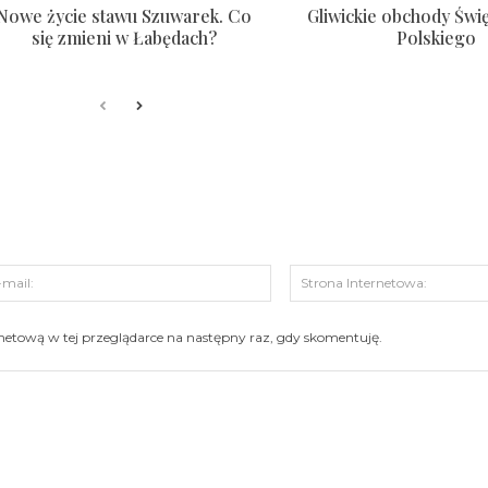
Nowe życie stawu Szuwarek. Co
Gliwickie obchody Świ
się zmieni w Łabędach?
Polskiego
s:
E-
mail:
ernetową w tej przeglądarce na następny raz, gdy skomentuję.