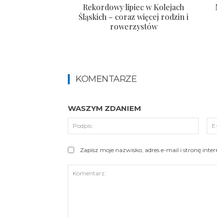
Rekordowy lipiec w Kolejach
Śląskich – coraz więcej rodzin i
rowerzystów
KOMENTARZE
WASZYM ZDANIEM
Podpi
Zapisz moje nazwisko, adres e-mail i stronę int