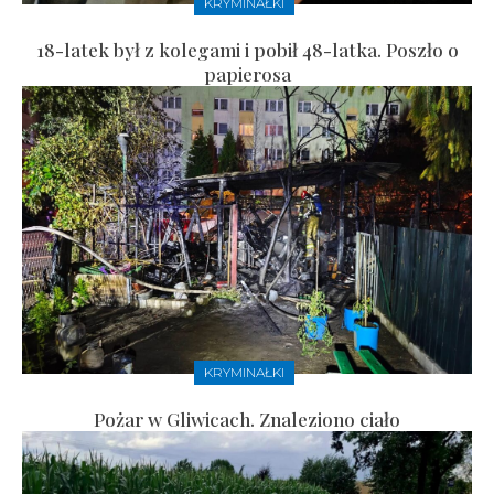
KRYMINAŁKI
18-latek był z kolegami i pobił 48-latka. Poszło o
papierosa
KRYMINAŁKI
Pożar w Gliwicach. Znaleziono ciało