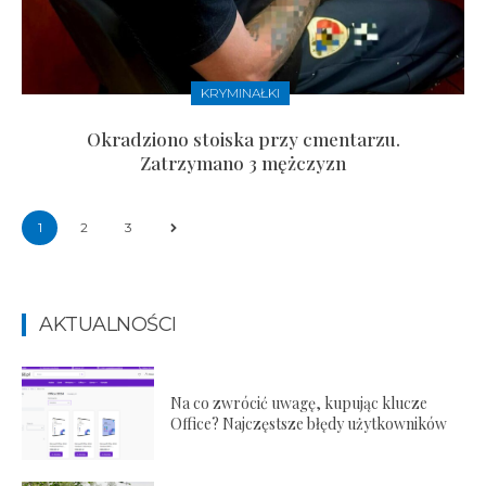
KRYMINAŁKI
Okradziono stoiska przy cmentarzu.
Zatrzymano 3 mężczyzn
1
2
3
AKTUALNOŚCI
Na co zwrócić uwagę, kupując klucze
Office? Najczęstsze błędy użytkowników