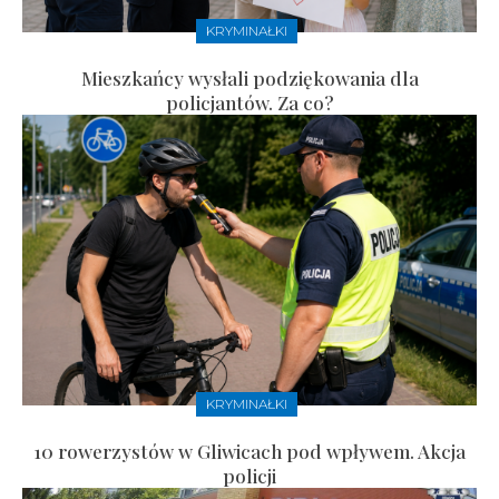
KRYMINAŁKI
Mieszkańcy wysłali podziękowania dla
policjantów. Za co?
KRYMINAŁKI
10 rowerzystów w Gliwicach pod wpływem. Akcja
policji