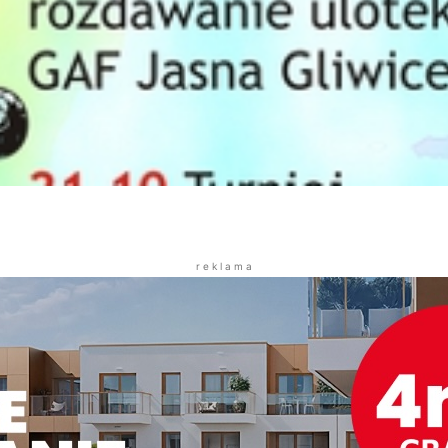
r e k l a m a