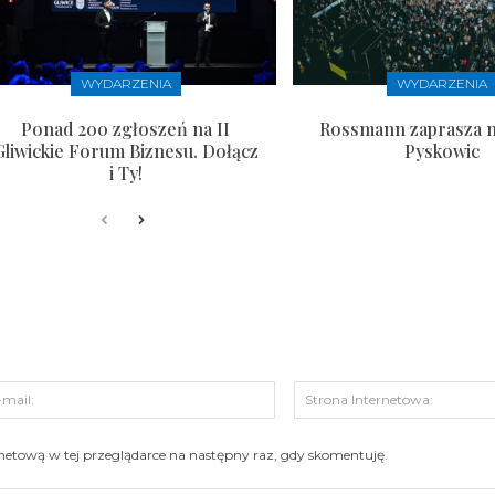
WYDARZENIA
WYDARZENIA
Ponad 200 zgłoszeń na II
Rossmann zaprasza n
Gliwickie Forum Biznesu. Dołącz
Pyskowic
i Ty!
s:
E-
mail:
ernetową w tej przeglądarce na następny raz, gdy skomentuję.