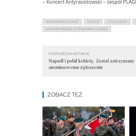
– Koncert Antyrasistowski – zespół PLAGI
AKTUALNOŚCI GLIWICE
GLIWICE
GTW GLIWICE
WYKOPMY RASIZM ZE STADIONÓW GLIWICE
POPRZEDNI ARTYKUŁ
Napadł i pobił kobietę. Został zatrzymany 
anonimowemu zgłoszeniu
ZOBACZ TEŻ