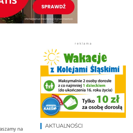
r e k l a m a
AKTUALNOŚCI
raszamy na