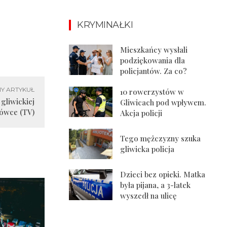
KRYMINAŁKI
Mieszkańcy wysłali
podziękowania dla
policjantów. Za co?
Y ARTYKUŁ
10 rowerzystów w
 gliwickiej
Gliwicach pod wpływem.
rówce (TV)
Akcja policji
Tego mężczyzny szuka
gliwicka policja
Dzieci bez opieki. Matka
była pijana, a 3-latek
wyszedł na ulicę