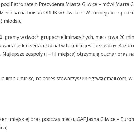
pod Patronatem Prezydenta Miasta Gliwice – mówi Marta Go
iernika na boisku ORLIK w Gliwicach. W turnieju biorą udzia
ć młodsi).
00, gramy w dwóch grupach eliminacyjnych, mecz trwa 20 min
wadzi jeden sędzia. Udział w turnieju jest bezpłatny. Każda
Najlepsze zespoły (I – III miejsca) otrzymają puchar oraz n
a limitu miejsc) na adres
stowarzyszeniegtw@gmail.com
, w
zeni miejskiej oraz podczas meczu GAF Jasna Gliwice – Euro
ica)