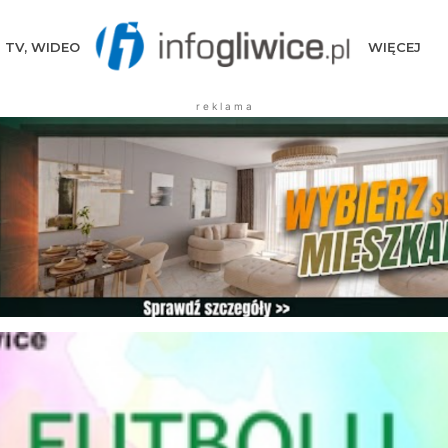
TV, WIDEO
WIĘCEJ
r e k l a m a