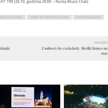
AT 199 (26.10, godzina 20:00 – Rocka Music Club)
ORLIK W GLIWICACH
TURNIEJ PIŁKARSKI ORLIK GLIWICE
WYDARZENIA GLIWICE
NASTĘPN
dzięki
Z miłości do czekolady. Słodki biznes na
sta