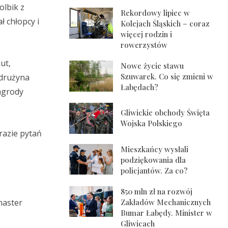
lbik z
Rekordowy lipiec w
ł chłopcy i
Kolejach Śląskich – coraz
więcej rodzin i
rowerzystów
ut,
Nowe życie stawu
Szuwarek. Co się zmieni w
 drużyna
Łabędach?
agrody
Gliwickie obchody Święta
Wojska Polskiego
 razie pytań
Mieszkańcy wysłali
podziękowania dla
policjantów. Za co?
850 mln zł na rozwój
Zakładów Mechanicznych
master
Bumar Łabędy. Minister w
Gliwicach