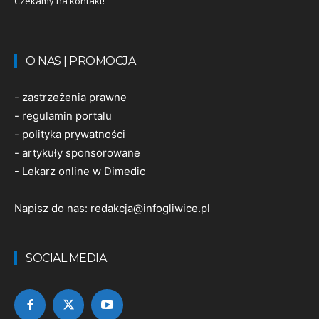
Czekamy na kontakt!
O NAS | PROMOCJA
-
zastrzeżenia prawne
-
regulamin portalu
-
polityka prywatności
-
artykuły sponsorowane
-
Lekarz online w Dimedic
Napisz do nas:
redakcja@infogliwice.pl
SOCIAL MEDIA