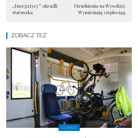
„Energetycy” okradli
Utrudnienia na Wysokiej.
staruszka
Wymieniają ciepłociąg
ZOBACZ TEŻ
GLIWICE