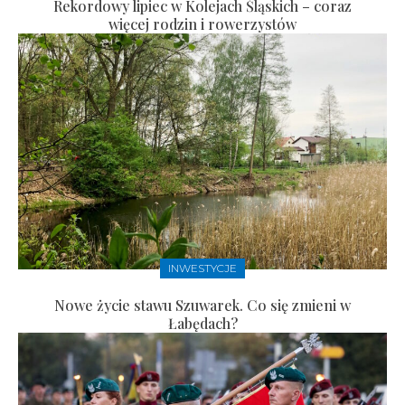
Rekordowy lipiec w Kolejach Śląskich – coraz
więcej rodzin i rowerzystów
INWESTYCJE
Nowe życie stawu Szuwarek. Co się zmieni w
Łabędach?