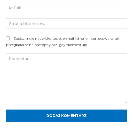
E-
mai
St
Int
Zapisz moje nazwisko, adres e-mail i stronę internetową w tej
przeglądarce na następny raz, gdy skomentuję.
Komentarz: