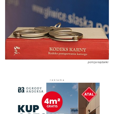
policja kajdanki
r e k l a m a