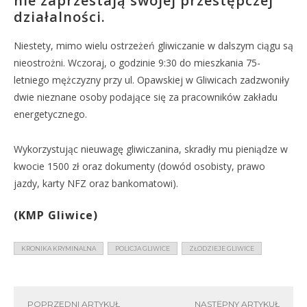
nie zaprzestają swojej przestępczej
działalności.
Niestety, mimo wielu ostrzeżeń gliwiczanie w dalszym ciągu są
nieostrożni. Wczoraj, o godzinie 9:30 do mieszkania 75-
letniego mężczyzny przy ul. Opawskiej w Gliwicach zadzwoniły
dwie nieznane osoby podające się za pracowników zakładu
energetycznego.
Wykorzystując nieuwagę gliwiczanina, skradły mu pieniądze w
kwocie 1500 zł oraz dokumenty (dowód osobisty, prawo
jazdy, karty NFZ oraz bankomatowi).
(KMP Gliwice)
KRONIKA KRYMINALNA
POLICJA GLIWICE
ZŁODZIEJE GLIWICE
POPRZEDNI ARTYKUŁ
NASTĘPNY ARTYKUŁ