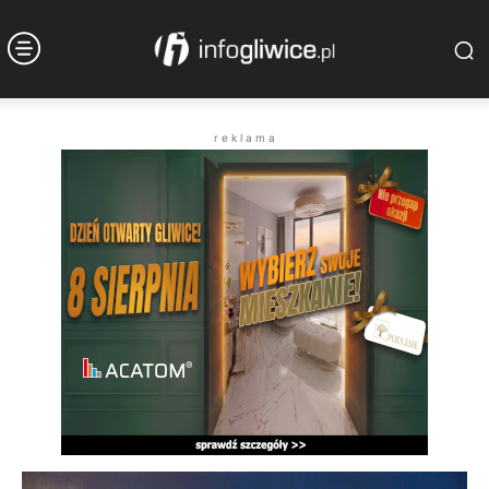
r e k l a m a