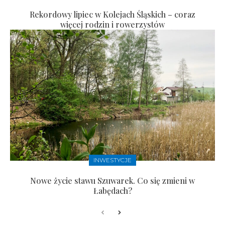
Rekordowy lipiec w Kolejach Śląskich – coraz
więcej rodzin i rowerzystów
INWESTYCJE
Nowe życie stawu Szuwarek. Co się zmieni w
Łabędach?