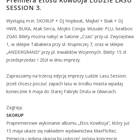
Premiera Etosu Kowboja LUDZIE LASU
SESSION 3.
Wystąpią m.in. SKORUP + DJ Hopbeat, Majkel + Biak + DJ
HWR, BUKA, Atak Serca, Mojito Conga. Wizuale: FLU, beatbox:
ZGAS Bilety można nabyć w Salonie „Czas” przy ul. Zwycięstwa
1, w sklepie Tabakiera przy ul. Krupniczej 7, oraz w sklepie
„ANDERGRAND” przy pl. Inwalidów Wojennych. Bilety: 15 zł
przedsprzedaż / 20zł w dniu imprezy.
Zapraszamy na trzecią edycję imprezy Ludzie Lasu Session.
Jeżeli chcesz poczuć zapach lasu w środku miasta wpadaj
koniecznie 6 maja do Starej Fabryki Drutu w Gliwicach.
Zagrają:
SKORUP
Prapremierowe wykonanie albumu „Etos Kowboja”, który już
15 maja ukaże się nakładem wydawnictwa MaxFloRec.
Pierwsza i jedyna okazja by usłyszeć spójną koncepcję