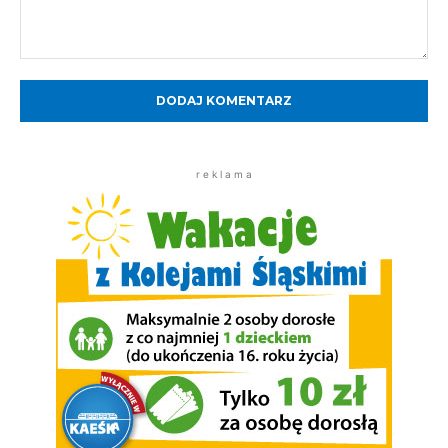
Komentarz:
r e k l a m a