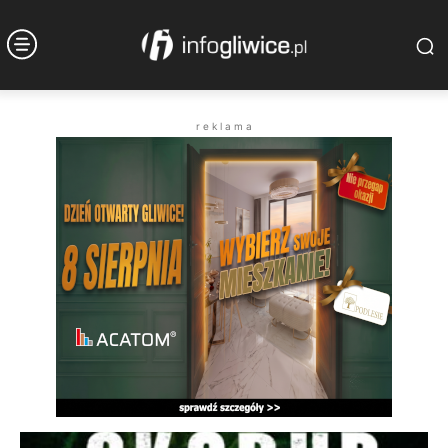
r e k l a m a