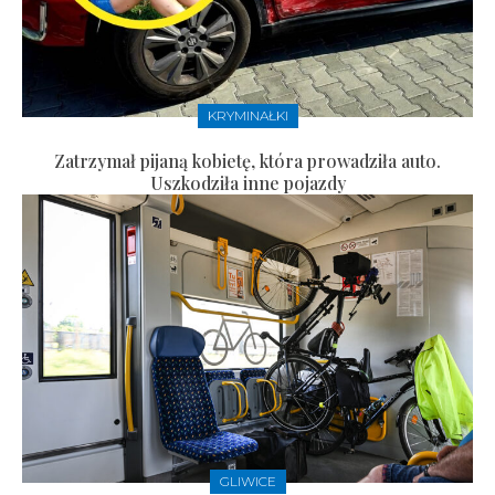
KRYMINAŁKI
Zatrzymał pijaną kobietę, która prowadziła auto.
Uszkodziła inne pojazdy
GLIWICE