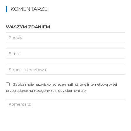
KOMENTARZE
WASZYM ZDANIEM
Pod
E-
mai
St
Int
Zapisz moje nazwisko, adres e-mail i stronę internetową w tej
przeglądarce na następny raz, gdy skomentuję.