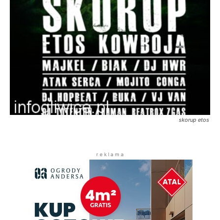
skorup etos
r e k l a m a