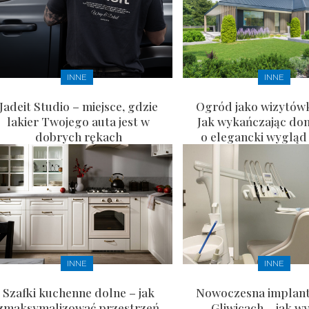
INNE
INNE
Jadeit Studio – miejsce, gdzie
Ogród jako wizytów
lakier Twojego auta jest w
Jak wykańczając do
dobrych rękach
o elegancki wygląd 
INNE
INNE
Szafki kuchenne dolne – jak
Nowoczesna implant
zmaksymalizować przestrzeń
Gliwicach – jak w