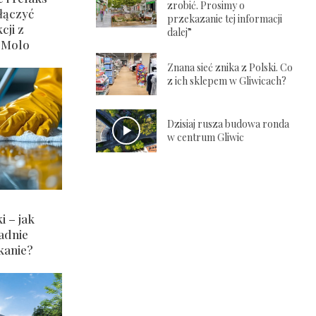
zrobić. Prosimy o
łączyć
przekazanie tej informacji
cji z
dalej”
 Molo
Znana sieć znika z Polski. Co
z ich sklepem w Gliwicach?
Dzisiaj rusza budowa ronda
w centrum Gliwic
 – jak
ładnie
kanie?