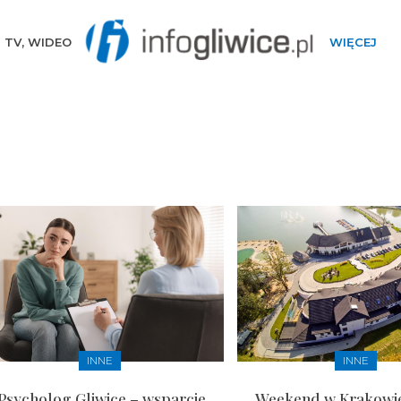
TV, WIDEO
WIĘCEJ
INNE
INNE
Psycholog Gliwice – wsparcie
Weekend w Krakowie 