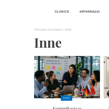
GLIWICE
KRYMINAŁKI
STRONA GŁÓWNA
INNE
Inne
INNE
Komunikacja w