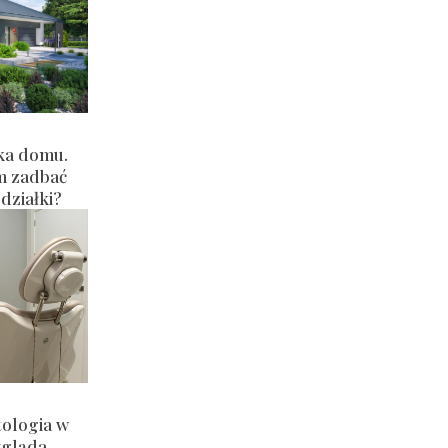
ka domu.
m zadbać
działki?
ologia w
ygląda