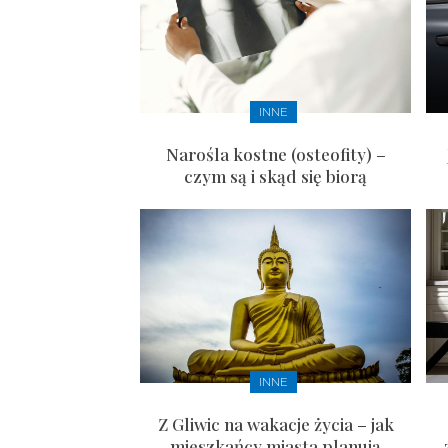
INNE
Narośla kostne (osteofity) –
czym są i skąd się biorą
INNE
Z Gliwic na wakacje życia – jak
mieszkańcy miasta planują