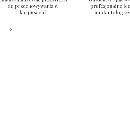
do przechowywania w
profesjonalne le
korpusach?
implantologic
1