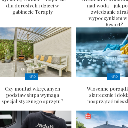
dla dorosłych i dzieci w
nad wodą – jak po
gabinecie Teraply
zwiedzanie atrak
wypoczynkiem w
Resort?
INFO
INFO
Czy montaż wkręcanych
Wiosenne porządki
podstaw słupa wymaga
skutecznie i dok
specjalistycznego sprzętu?
posprzątać miesz