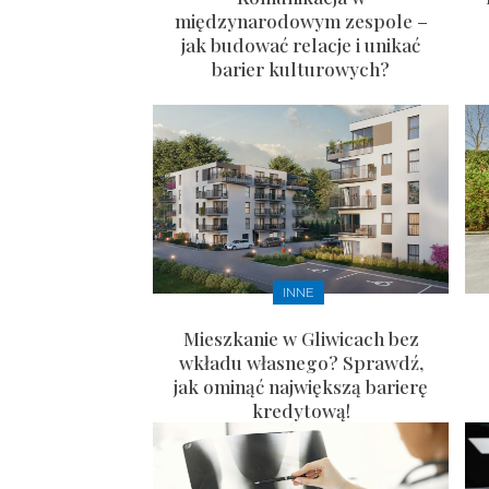
międzynarodowym zespole –
jak budować relacje i unikać
barier kulturowych?
INNE
Mieszkanie w Gliwicach bez
wkładu własnego? Sprawdź,
jak ominąć największą barierę
kredytową!