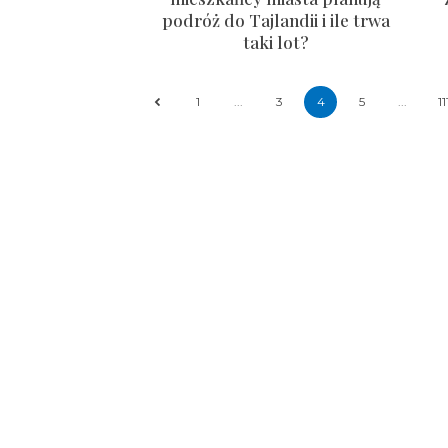
podróż do Tajlandii i ile trwa
taki lot?
1
...
3
4
5
...
11