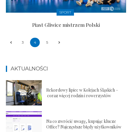
SPORT
Piast Gliwice mistrzem Polski
3
4
5
AKTUALNOŚCI
Rekordowy lipiec w Kolejach Śląskich –
coraz więcej rodzin i rowerzystów
Na co zwrócić uwagę, kupując klucze
Office? Najczęstsze błędy użytkowników