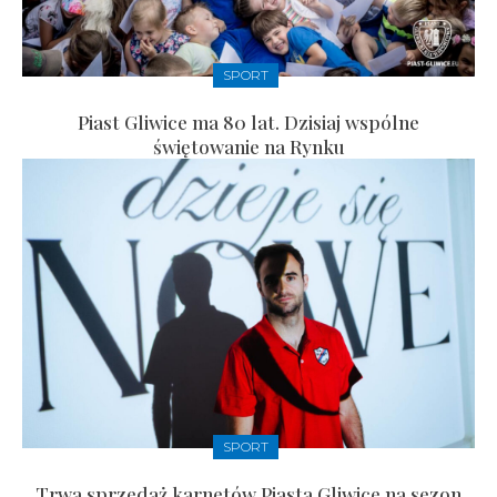
SPORT
Piast Gliwice ma 80 lat. Dzisiaj wspólne
świętowanie na Rynku
SPORT
Trwa sprzedaż karnetów Piasta Gliwice na sezon