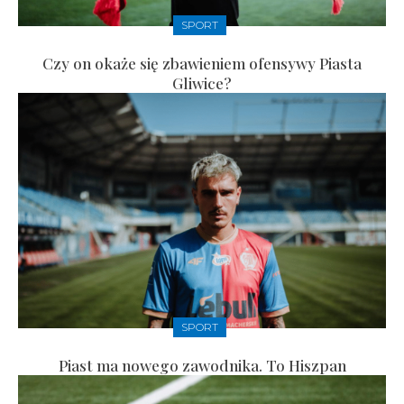
SPORT
Czy on okaże się zbawieniem ofensywy Piasta
Gliwice?
SPORT
Piast ma nowego zawodnika. To Hiszpan