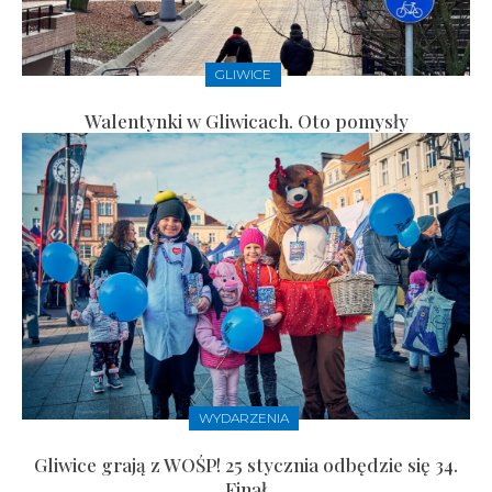
GLIWICE
Walentynki w Gliwicach. Oto pomysły
WYDARZENIA
Gliwice grają z WOŚP! 25 stycznia odbędzie się 34.
Finał