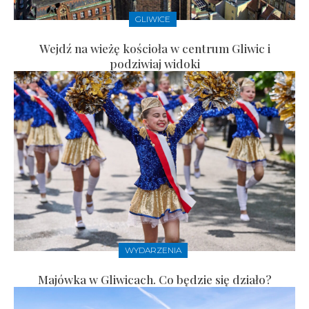
GLIWICE
Wejdź na wieżę kościoła w centrum Gliwic i
podziwiaj widoki
WYDARZENIA
Majówka w Gliwicach. Co będzie się działo?