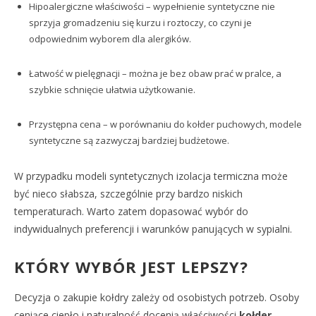
Hipoalergiczne właściwości – wypełnienie syntetyczne nie
sprzyja gromadzeniu się kurzu i roztoczy, co czyni je
odpowiednim wyborem dla alergików.
Łatwość w pielęgnacji – można je bez obaw prać w pralce, a
szybkie schnięcie ułatwia użytkowanie.
Przystępna cena – w porównaniu do kołder puchowych, modele
syntetyczne są zazwyczaj bardziej budżetowe.
W przypadku modeli syntetycznych izolacja termiczna może
być nieco słabsza, szczególnie przy bardzo niskich
temperaturach. Warto zatem dopasować wybór do
indywidualnych preferencji i warunków panujących w sypialni.
KTÓRY WYBÓR JEST LEPSZY?
Decyzja o zakupie kołdry zależy od osobistych potrzeb. Osoby
ceniące ciepło i naturalność docenią właściwości
kołder