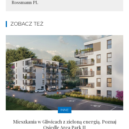
Rossmann PL
ZOBACZ TEŻ
INNE
Mieszkania w Gliwicach z zieloną energią. Poznaj
Osiedle Area Park II