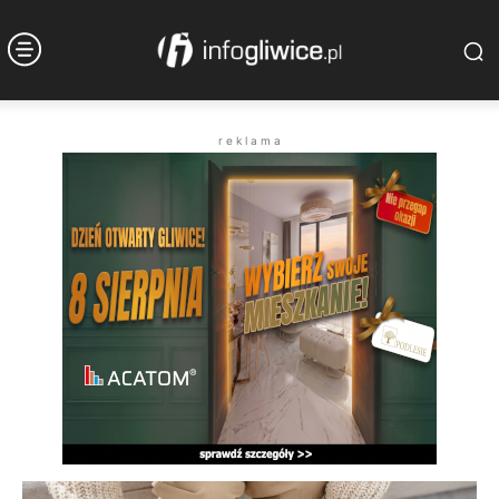
r e k l a m a