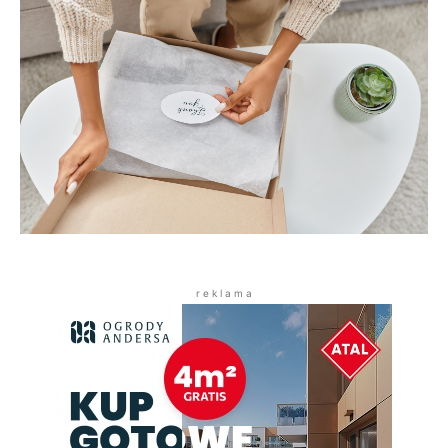
r e k l a m a