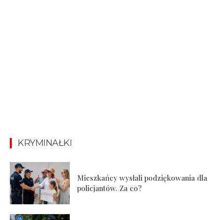
KRYMINAŁKI
Mieszkańcy wysłali podziękowania dla
policjantów. Za co?