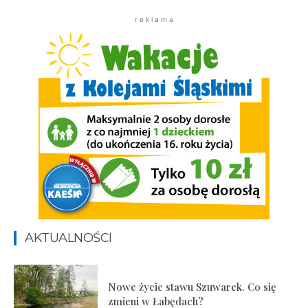
r e k l a m a
AKTUALNOŚCI
Nowe życie stawu Szuwarek. Co się
zmieni w Łabędach?