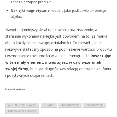
zabezpieczające produkt.
Naklejki magnetyczne,
idealne jako gadżet wielokrotnego
użytku.
Nawet najmniejszy detal opakowania ma znaczenie, a
starannie wykonana naklejka jest dowodem na to, że marka
dba o każdy aspekt swojej działalności. To niewielki, lecz
niezwykle skuteczny sposób na podniesienie wartości produktu
i wzmocnienie tożsamości wizualnej. Pamiętaj, że
inwestując
w ten mały element, inwestujesz w cały wizerunek
swojej firmy
, budując długofalową relację opartą na zaufaniu
i pozytywnych skojarzeniach.
Materiał partnera
AKTUALNOŚCI GLIWICE
GLIWICE
INFO GLIWICE
INFOGLIWICE
INFORMACJE Z GLIWIC