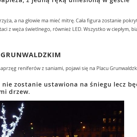
rzyża, a na głowie ma mieć mitrę. Cała figura zostanie pokry
aci z węża świetlnego, również LED. Wszystko w ciepłym, bi
U GRUNWALDZKIM
zaprzęg reniferów z saniami, pojawi się na Placu Grunwaldzk
nie zostanie ustawiona na śniegu lecz bę
mi drzew.