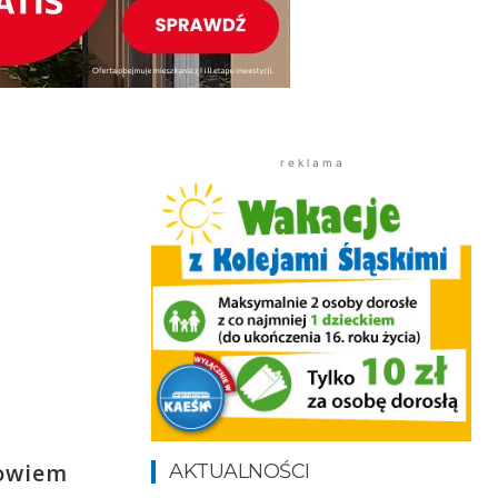
e
r e k l a m a
bowiem
AKTUALNOŚCI