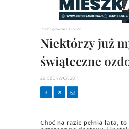
Strona główna
Gliwice
Niektórzy już m
świąteczne ozd
28 CZERWCA 2011
Choć na razie pełnia lata, 