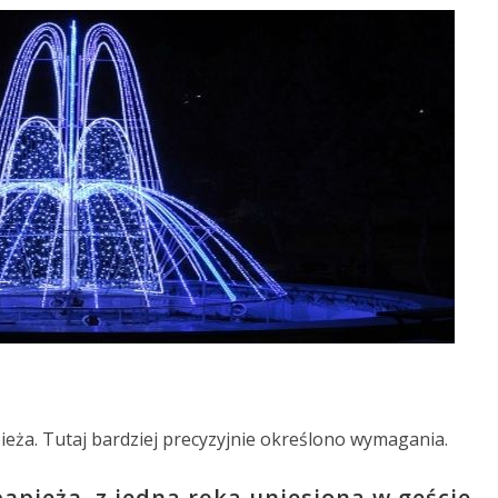
eża. Tutaj bardziej precyzyjnie określono wymagania.
apieża, z jedną ręką uniesioną w geście