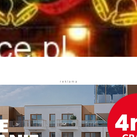
r e k l a m a