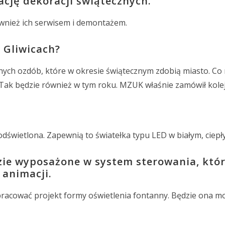
ację dekoracji świątecznych.
ównież ich serwisem i demontażem.
 Gliwicach?
etlnych ozdób, które w okresie świątecznym zdobią miasto. Co
 Tak będzie również w tym roku. MZUK właśnie zamówił kole
świetlona. Zapewnią to światełka typu LED w białym, ciepł
zie wyposażone w system sterowania, któ
 animacji.
acować projekt formy oświetlenia fontanny. Będzie ona m