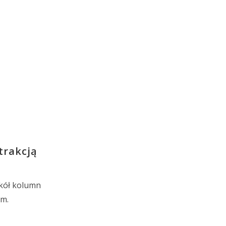
trakcją
kół kolumn
am.