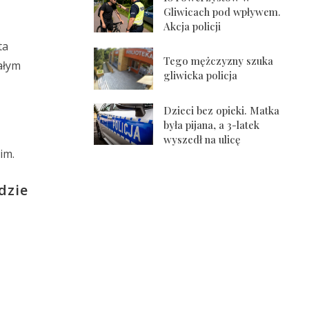
Gliwicach pod wpływem.
Akcja policji
ta
Tego mężczyzny szuka
ałym
gliwicka policja
Dzieci bez opieki. Matka
była pijana, a 3-latek
wyszedł na ulicę
im.
dzie