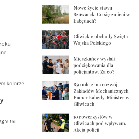
Nowe życie stawu
Szuwarek. Co się zmieni w
Łabędach?
Gliwickie obchody Święta
Wojska Polskiego
 roku
jne.
Mieszkańcy wysłali
podziękowania dla
policjantów. Za co?
ym kolorze.
850 mln zł na rozwój
Zakładów Mechanicznych
Bumar Łabędy. Minister w
ry
Gliwicach
10 rowerzystów w
ogła na
Gliwicach pod wpływem.
Akcja policji