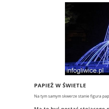
PAPIEŻ W ŚWIETLE
Na tym samym skwerze stanie figura papi
Ma to być postać stojącego p