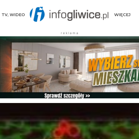
TV, WIDEO
WIĘCEJ
r e k l a m a