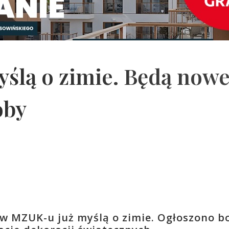
yślą o zimie. Będą now
oby
to w MZUK-u już myślą o zimie. Ogłoszono 