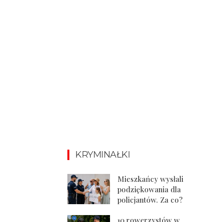
KRYMINAŁKI
Mieszkańcy wysłali
podziękowania dla
policjantów. Za co?
10 rowerzystów w