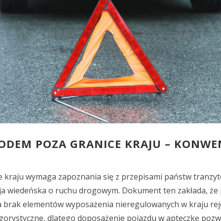
DEM POZA GRANICE KRAJU – KONWE
kraju wymaga zapoznania się z przepisami państw tranzyt
wiedeńska o ruchu drogowym. Dokument ten zakłada, że p
a brak elementów wyposażenia nieregulowanych w kraju reje
ygorystyczne, dlatego doposażenie pojazdu w apteczkę pozw