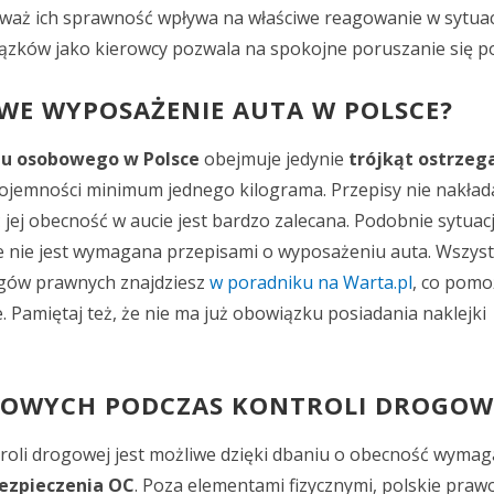
eważ ich sprawność wpływa na właściwe reagowanie w sytua
zków jako kierowcy pozwala na spokojne poruszanie się p
WE WYPOSAŻENIE AUTA W POLSCE?
u osobowego w Polsce
obejmuje jedynie
trójkąt ostrzeg
ojemności minimum jednego kilograma. Przepisy nie nakład
jej obecność w aucie jest bardzo zalecana. Podobnie sytuac
ie nie jest wymagana przepisami o wyposażeniu auta. Wszyst
gów prawnych znajdziesz
w poradniku na Warta.pl
, co pomo
amiętaj też, że nie ma już obowiązku posiadania naklejki
SOWYCH PODCZAS KONTROLI DROGOW
troli drogowej jest możliwe dzięki dbaniu o obecność wyma
ezpieczenia OC
. Poza elementami fizycznymi, polskie pra