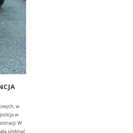
NCJA
owych, w
olicja w
stracji. W
ala uniknąć