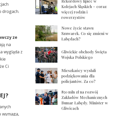
Rekordowy lipiec w
cjach
Kolejach Śląskich – coraz
o drogach.
więcej rodzin i
rowerzystów
Nowe życie stawu
Szuwarek. Co się zmieni w
awczy ze
Łabędach?
ają na
ja wygląda z
Gliwickie obchody Święta
Wojska Polskiego
kie
że Ci
Mieszkańcy wysłali
podziękowania dla
policjantów. Za co?
850 mln zł na rozwój
EJ?
Zakładów Mechanicznych
Bumar Łabędy. Minister w
ganych
Gliwicach
wo wymaga,