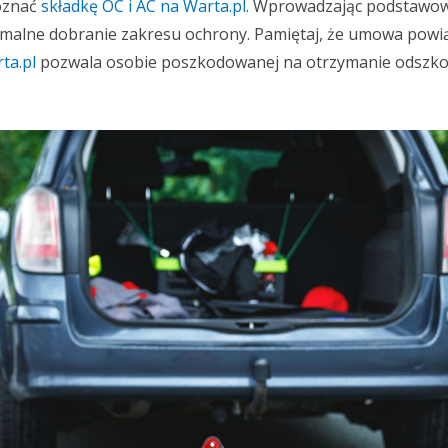
poznać
składkę OC i AC na Warta.pl
. Wprowadzając podstawo
malne dobranie zakresu ochrony. Pamiętaj, że umowa powi
ta.pl
pozwala osobie poszkodowanej na otrzymanie odszk