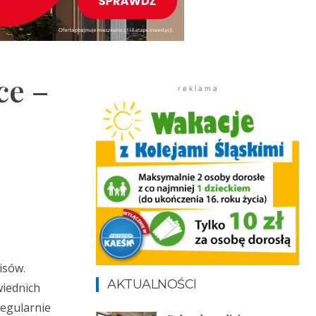
ce –
r e k l a m a
isów.
AKTUALNOŚCI
wiednich
egularnie