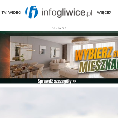
TV, WIDEO
WIĘCEJ
r e k l a m a