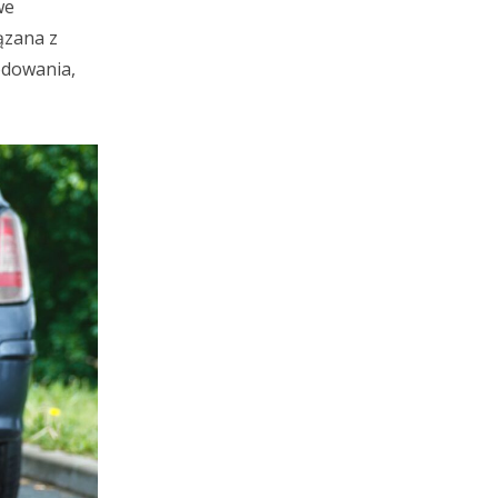
we
ązana z
odowania,