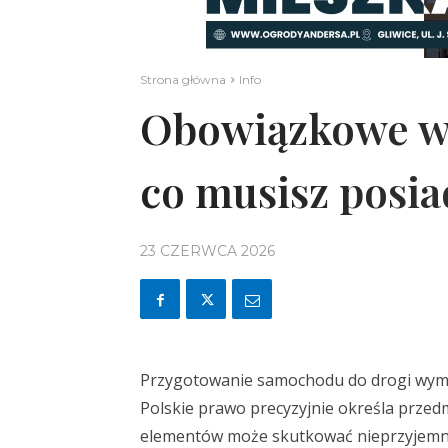
Strona główna
Info
Obowiązkowe wy
co musisz posia
23 CZERWCA 2026
Przygotowanie samochodu do drogi wyma
Polskie prawo precyzyjnie określa przed
elementów może skutkować nieprzyjemny