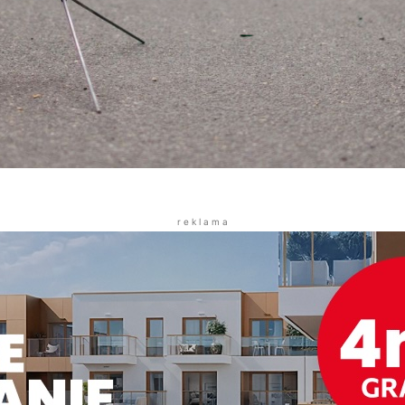
r e k l a m a