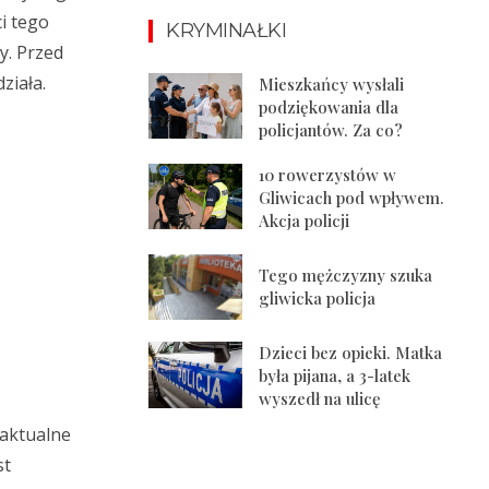
i tego
KRYMINAŁKI
y. Przed
ziała.
Mieszkańcy wysłali
podziękowania dla
policjantów. Za co?
10 rowerzystów w
Gliwicach pod wpływem.
Akcja policji
Tego mężczyzny szuka
gliwicka policja
Dzieci bez opieki. Matka
była pijana, a 3-latek
wyszedł na ulicę
z
 aktualne
st