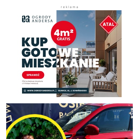
r e k l a m a