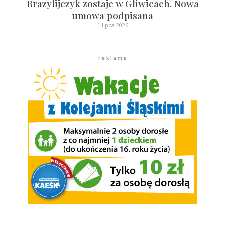
Brazylijczyk zostaje w Gliwicach. Nowa
umowa podpisana
1 lipca 2026
r e k l a m a