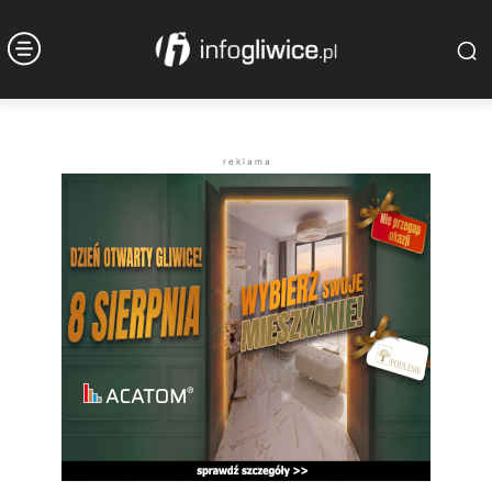
r e k l a m a