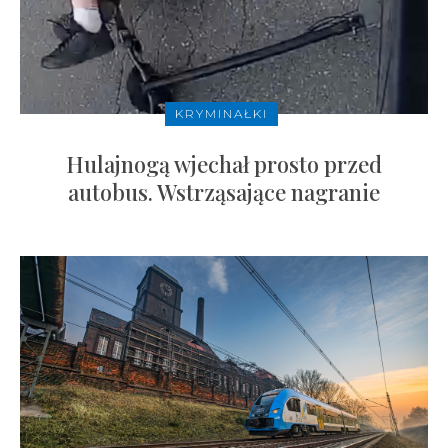
KRYMINAŁKI
Hulajnogą wjechał prosto przed
autobus. Wstrząsające nagranie