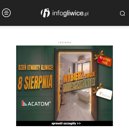
r e k l a m a