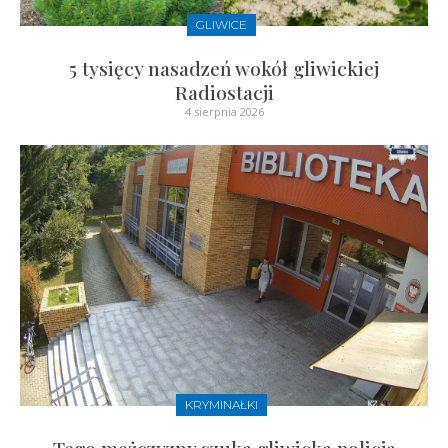
GLIWICE
5 tysięcy nasadzeń wokół gliwickiej
Radiostacji
4 sierpnia 2026
KRYMINAŁKI
Tego mężczyzny szuka gliwicka policja