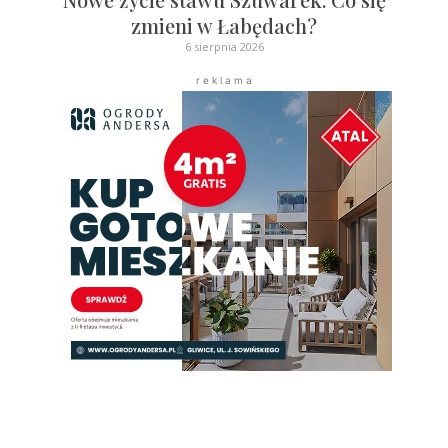
zmieni w Łabędach?
6 sierpnia 2026
r e k l a m a