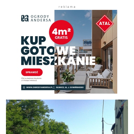
r e k l a m a