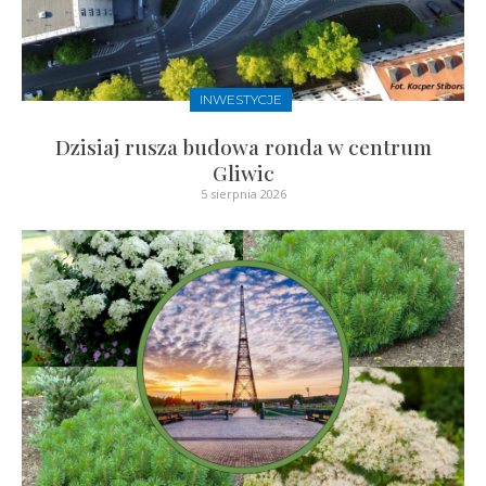
INWESTYCJE
Dzisiaj rusza budowa ronda w centrum
Gliwic
5 sierpnia 2026