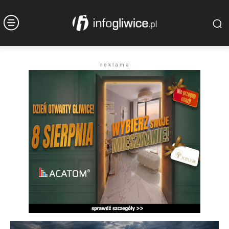
r e k l a m a