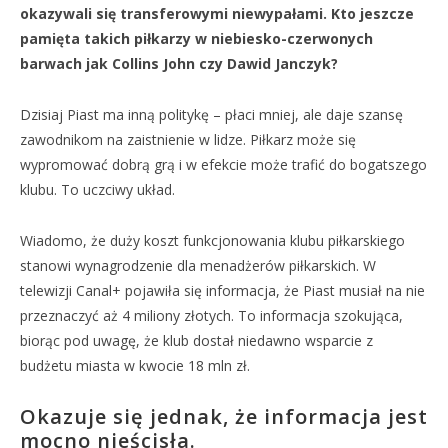
okazywali się transferowymi niewypałami. Kto jeszcze
pamięta takich piłkarzy w niebiesko-czerwonych
barwach jak Collins John czy Dawid Janczyk?
Dzisiaj Piast ma inną politykę – płaci mniej, ale daje szansę
zawodnikom na zaistnienie w lidze. Piłkarz może się
wypromować dobrą grą i w efekcie może trafić do bogatszego
klubu. To uczciwy układ.
Wiadomo, że duży koszt funkcjonowania klubu piłkarskiego
stanowi wynagrodzenie dla menadżerów piłkarskich. W
telewizji Canal+ pojawiła się informacja, że Piast musiał na nie
przeznaczyć aż 4 miliony złotych. To informacja szokująca,
biorąc pod uwagę, że klub dostał niedawno wsparcie z
budżetu miasta w kwocie 18 mln zł.
Okazuje się jednak, że informacja jest
mocno nieścisła.