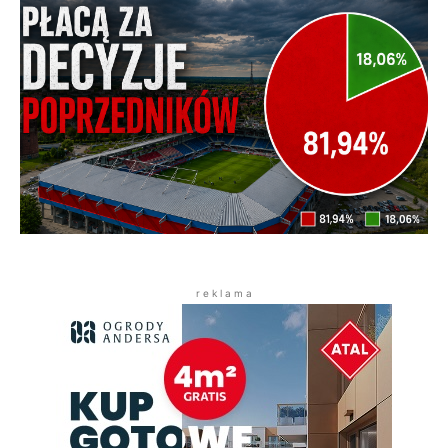
r e k l a m a