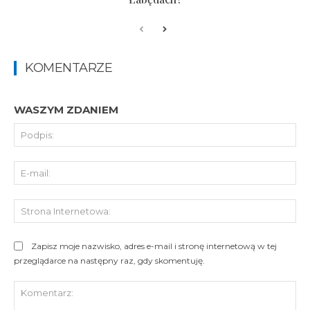
KOMENTARZE
WASZYM ZDANIEM
Pod
E-
mai
St
Int
Zapisz moje nazwisko, adres e-mail i stronę internetową w tej
przeglądarce na następny raz, gdy skomentuję.