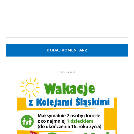
Komentarz:
r e k l a m a