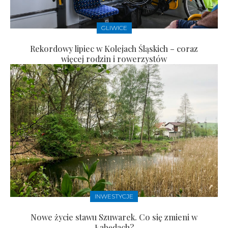
GLIWICE
Rekordowy lipiec w Kolejach Śląskich – coraz
więcej rodzin i rowerzystów
INWESTYCJE
Nowe życie stawu Szuwarek. Co się zmieni w
Łabędach?