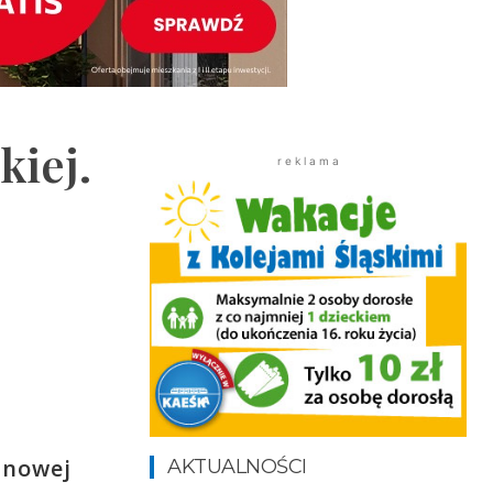
kiej.
r e k l a m a
o nowej
AKTUALNOŚCI