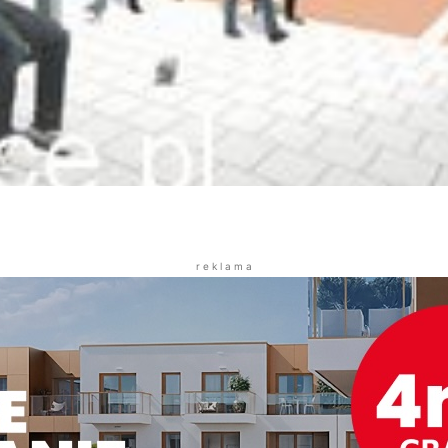
r e k l a m a