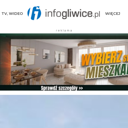
TV, WIDEO
WIĘCEJ
r e k l a m a