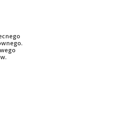
becnego
ównego.
owego
ów.