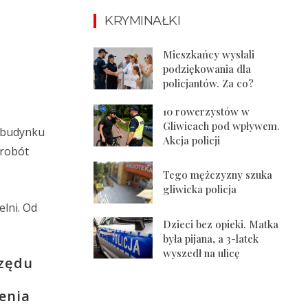
KRYMINAŁKI
Mieszkańcy wysłali
podziękowania dla
policjantów. Za co?
10 rowerzystów w
Gliwicach pod wpływem.
i budynku
Akcja policji
 robót
Tego mężczyzny szuka
gliwicka policja
lni. Od
Dzieci bez opieki. Matka
była pijana, a 3-latek
wyszedł na ulicę
rzędu
enia