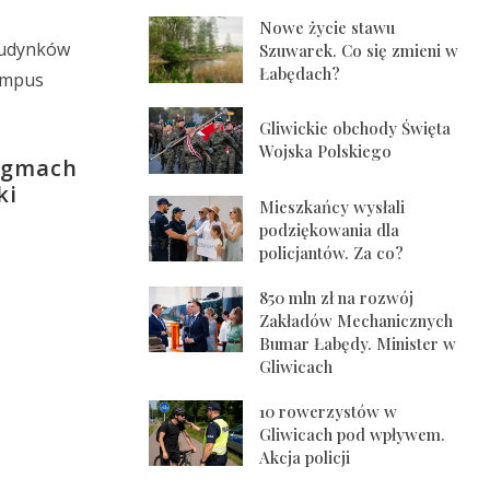
Nowe życie stawu
 budynków
Szuwarek. Co się zmieni w
Łabędach?
kampus
Gliwickie obchody Święta
Wojska Polskiego
y gmach
ki
Mieszkańcy wysłali
podziękowania dla
policjantów. Za co?
850 mln zł na rozwój
Zakładów Mechanicznych
Bumar Łabędy. Minister w
Gliwicach
10 rowerzystów w
Gliwicach pod wpływem.
Akcja policji