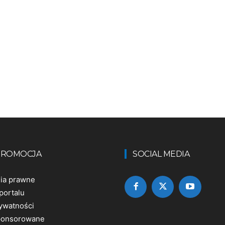
 PROMOCJA
SOCIAL MEDIA
nia prawne
portalu
rywatności
sponsorowane