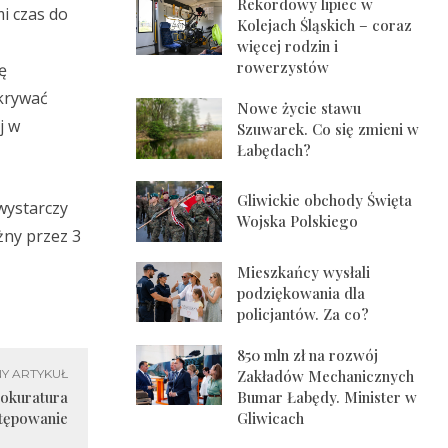
Rekordowy lipiec w
i czas do
Kolejach Śląskich – coraz
więcej rodzin i
rowerzystów
ę
dkrywać
Nowe życie stawu
j w
Szuwarek. Co się zmieni w
Łabędach?
Gliwickie obchody Święta
wystarczy
Wojska Polskiego
żny przez 3
Mieszkańcy wysłali
podziękowania dla
policjantów. Za co?
850 mln zł na rozwój
Zakładów Mechanicznych
Y ARTYKUŁ
Bumar Łabędy. Minister w
rokuratura
Gliwicach
tępowanie