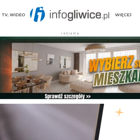
TV, WIDEO
WIĘCEJ
r e k l a m a