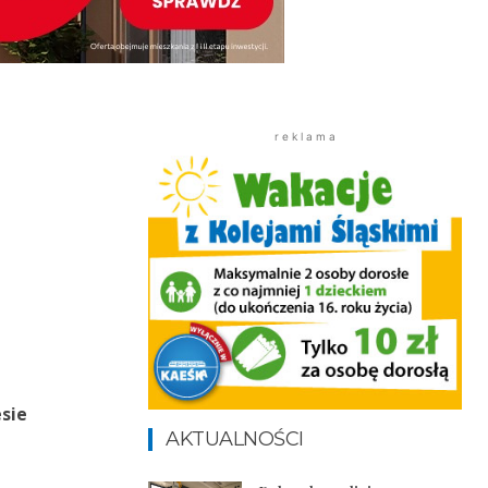
r e k l a m a
esie
AKTUALNOŚCI