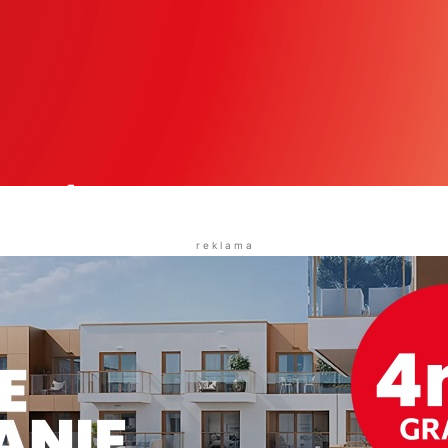
r e k l a m a