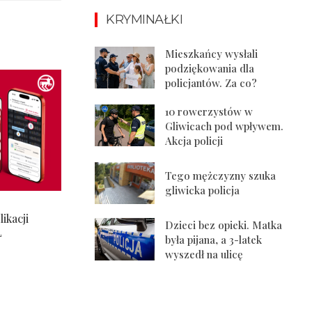
KRYMINAŁKI
Mieszkańcy wysłali
podziękowania dla
policjantów. Za co?
10 rowerzystów w
Gliwicach pod wpływem.
Akcja policji
Tego mężczyzny szuka
gliwicka policja
ikacji
Dzieci bez opieki. Matka
L
była pijana, a 3-latek
wyszedł na ulicę