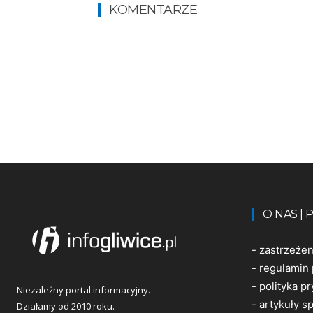
KOMENTARZE
O NAS |
-
zastrzeże
-
regulamin 
-
polityka p
Niezależny portal informacyjny.
-
artykuły 
Działamy od 2010 roku.