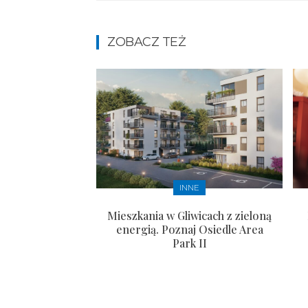
ZOBACZ TEŻ
INNE
Mieszkania w Gliwicach z zieloną
energią. Poznaj Osiedle Area
Park II