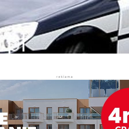
r e k l a m a