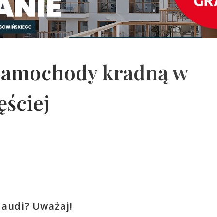
 samochody kradną w
ęściej
 audi? Uważaj!