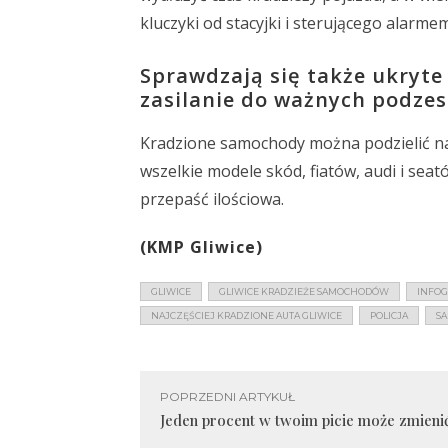
kluczyki od stacyjki i sterującego alarmem
Sprawdzają się także ukryte
zasilanie do ważnych podze
Kradzione samochody można podzielić na „l
wszelkie modele skód, fiatów, audi i seat
przepaść ilościowa.
(KMP Gliwice)
GLIWICE
GLIWICE KRADZIEŻE SAMOCHODÓW
INFOG
NAJCZĘŚCIEJ KRADZIONE AUTA GLIWICE
POLICJA
SA
POPRZEDNI ARTYKUŁ
Jeden procent w twoim picie może zmienić