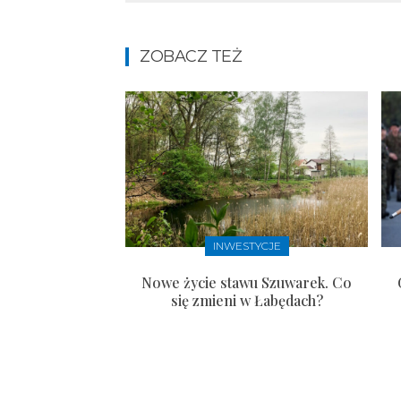
ZOBACZ TEŻ
INWESTYCJE
Nowe życie stawu Szuwarek. Co
się zmieni w Łabędach?