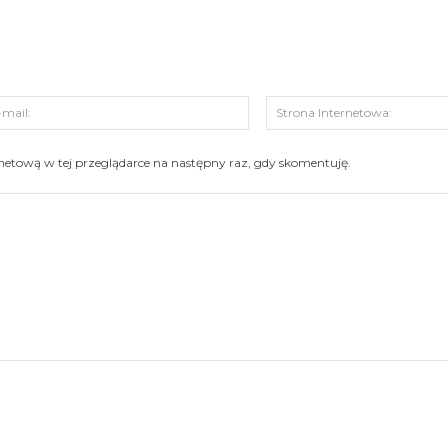
s:
E-
mail:
ernetową w tej przeglądarce na następny raz, gdy skomentuję.