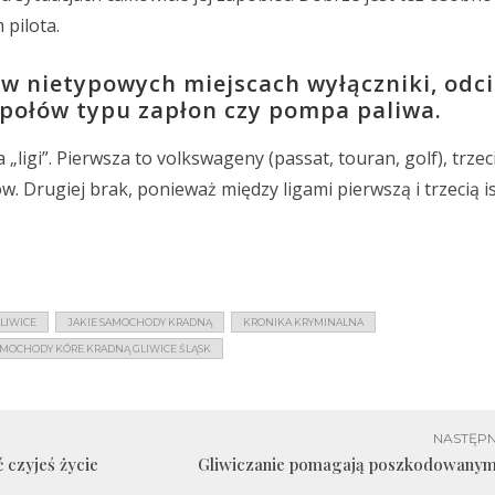
 pilota.
 w nietypowych miejscach wyłączniki, odc
społów typu zapłon czy pompa paliwa.
igi”. Pierwsza to volkswageny (passat, touran, golf), trzec
ów. Drugiej brak, ponieważ między ligami pierwszą i trzecią i
LIWICE
JAKIE SAMOCHODY KRADNĄ
KRONIKA KRYMINALNA
MOCHODY KÓRE KRADNĄ GLIWICE ŚLĄSK
NASTĘPN
 czyjeś życie
Gliwiczanie pomagają poszkodowanym 