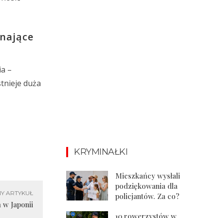
inające
ia –
stnieje duża
KRYMINAŁKI
Mieszkańcy wysłali
podziękowania dla
Y ARTYKUŁ
policjantów. Za co?
w Japonii
10 rowerzystów w