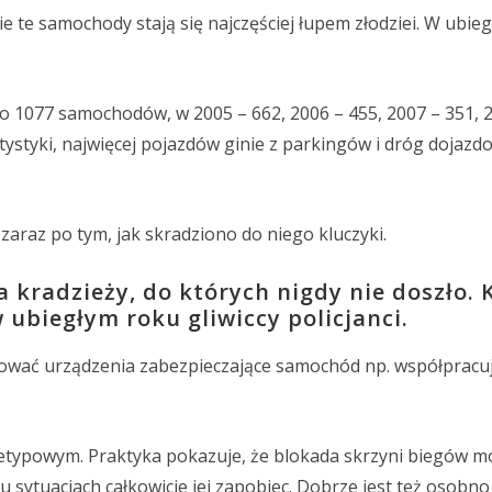
nie te samochody stają się najczęściej łupem złodziei. W ubie
 1077 samochodów, w 2005 – 662, 2006 – 455, 2007 – 351, 2
atystyki, najwięcej pojazdów ginie z parkingów i dróg dojaz
araz po tym, jak skradziono do niego kluczyki.
ia kradzieży, do których nigdy nie doszło. 
ubiegłym roku gliwiccy policjanci.
tować urządzenia zabezpieczające samochód np. współpracuj
etypowym. Praktyka pokazuje, że blokada skrzyni biegów m
u sytuacjach całkowicie jej zapobiec. Dobrze jest też osobno