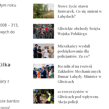
głym roku
Nowe życie stawu
Szuwarek. Co się zmieni w
Łabędach?
008 – 313,
Gliwickie obchody Święta
dowych do
Wojska Polskiego
Mieszkańcy wysłali
podziękowania dla
policjantów. Za co?
Kilka
850 mln zł na rozwój
Zakładów Mechanicznych
Bumar Łabędy. Minister w
ący z
Gliwicach
10 rowerzystów w
Gliwicach pod wpływem.
oże bardzo
Akcja policji
 nosić