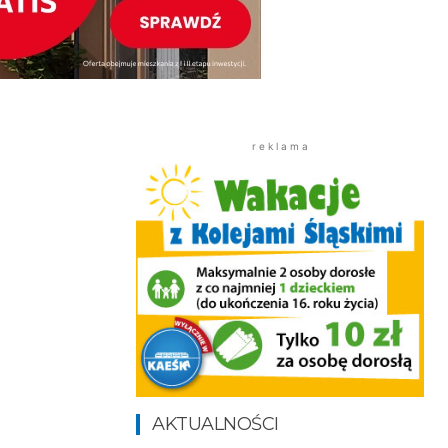
r e k l a m a
AKTUALNOŚCI