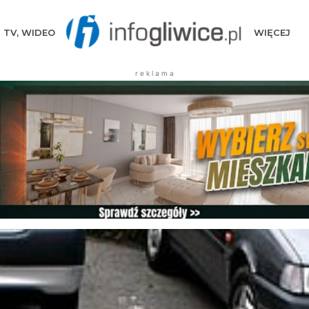
TV, WIDEO
WIĘCEJ
r e k l a m a