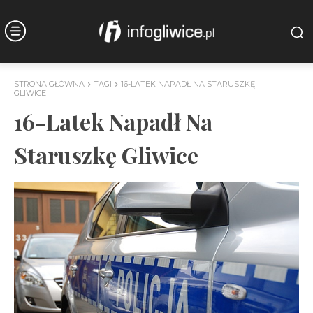
STRONA GŁÓWNA
TAGI
16-LATEK NAPADŁ NA STARUSZKĘ
GLIWICE
16-Latek Napadł Na
Staruszkę Gliwice