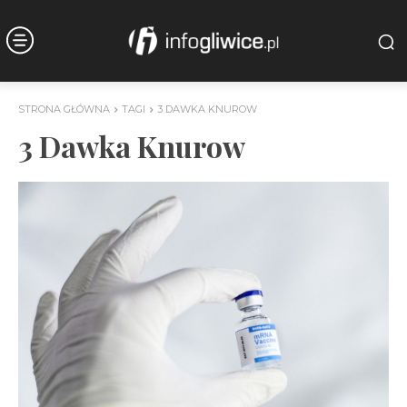
STRONA GŁÓWNA
TAGI
3 DAWKA KNUROW
3 Dawka Knurow