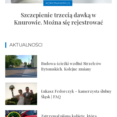
KORONAWIRUS
Szczepienie trzecią dawką w
Knurowie. Można się rejestrować
AKTUALNOŚCI
Budowa ścieżki wzdłuż Strzelców
Bytomskich. Kolejne zmiany
Łukasz Fedorczyk – kamerzysta ślubny
Śląsk | FAQ
Zatrzymał pijaną kobietę, która