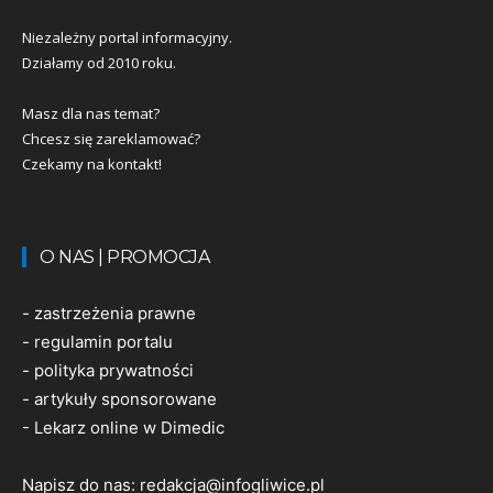
Niezależny portal informacyjny.
Działamy od 2010 roku.
Masz dla nas temat?
Chcesz się zareklamować?
Czekamy na kontakt!
O NAS | PROMOCJA
-
zastrzeżenia prawne
-
regulamin portalu
-
polityka prywatności
-
artykuły sponsorowane
-
Lekarz online w Dimedic
Napisz do nas:
redakcja@infogliwice.pl