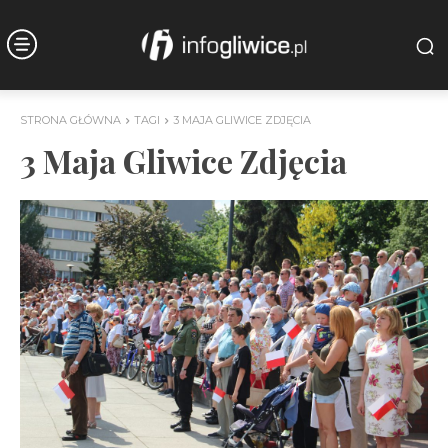
STRONA GŁÓWNA
TAGI
3 MAJA GLIWICE ZDJĘCIA
3 Maja Gliwice Zdjęcia