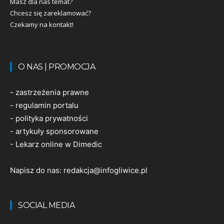
Masz dla nas temat?
Chcesz się zareklamować?
Czekamy na kontakt!
O NAS | PROMOCJA
-
zastrzeżenia prawne
-
regulamin portalu
-
polityka prywatności
-
artykuły sponsorowane
-
Lekarz online w Dimedic
Napisz do nas:
redakcja@infogliwice.pl
SOCIAL MEDIA