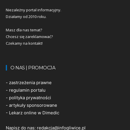
Niezależny portal informacyjny.
Działamy od 2010 roku.
Masz dla nas temat?
Chcesz się zareklamować?
Czekamy na kontakt!
O NAS | PROMOCJA
-
zastrzeżenia prawne
-
regulamin portalu
-
polityka prywatności
-
artykuły sponsorowane
-
Lekarz online w Dimedic
Napisz do nas:
redakcja@infogliwice.pl