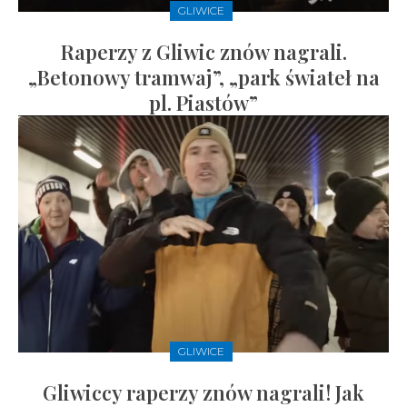
GLIWICE
Raperzy z Gliwic znów nagrali.
„Betonowy tramwaj”, „park świateł na
pl. Piastów”
GLIWICE
Gliwiccy raperzy znów nagrali! Jak