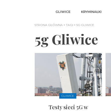
GLIWICE
KRYMINAŁKI
STRONA GŁÓWNA
TAGI
5G GLIWICE
5g Gliwice
GLIWICE
Testy sieci 5G w