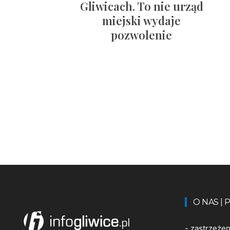
Gliwicach. To nie urząd
miejski wydaje
pozwolenie
O NAS |
-
zastrzeże