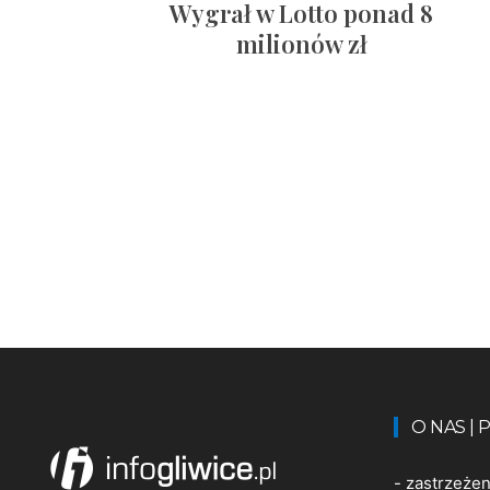
Wygrał w Lotto ponad 8
milionów zł
O NAS |
-
zastrzeże