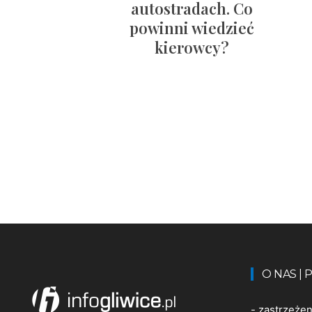
autostradach. Co
powinni wiedzieć
kierowcy?
O NAS |
-
zastrzeże