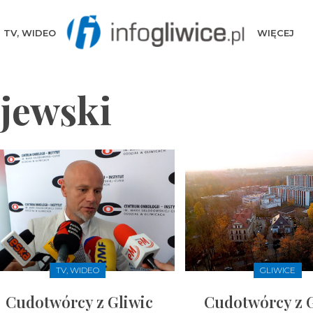
TV, WIDEO
WIĘCEJ
jewski
TV, WIDEO
GLIWICE
Cudotwórcy z Gliwic
Cudotwórcy z G