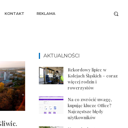
KONTAKT
REKLAMA
AKTUALNOŚCI
Rekordowy lipiec w
Kolejach Śląskich – coraz
więcej rodzin i
rowerzystów
Na co zwrócić uwagę,
kupując klucze Office?
Najczęstsze błędy
użytkowników
liwic.