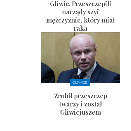
Gliwic. Przeszczepili
narządy szyi
mężczyźnie, który miał
raka
GLIWICE
Zrobił przeszczep
twarzy i został
Gliwicjuszem