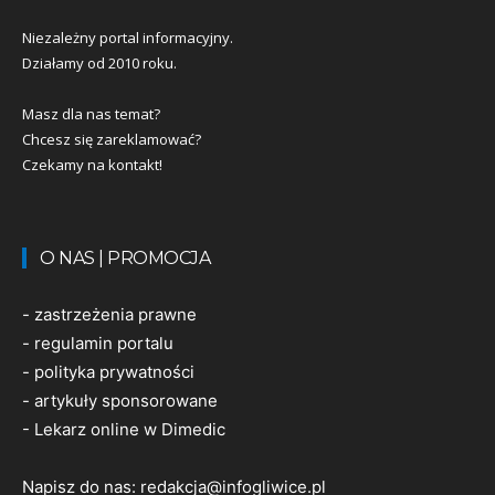
Niezależny portal informacyjny.
Działamy od 2010 roku.
Masz dla nas temat?
Chcesz się zareklamować?
Czekamy na kontakt!
O NAS | PROMOCJA
-
zastrzeżenia prawne
-
regulamin portalu
-
polityka prywatności
-
artykuły sponsorowane
-
Lekarz online w Dimedic
Napisz do nas:
redakcja@infogliwice.pl