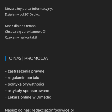
Niezależny portal informacyjny.
Działamy od 2010 roku.
Masz dla nas temat?
Chcesz się zareklamować?
Czekamy na kontakt!
O NAS | PROMOCJA
-
zastrzeżenia prawne
-
regulamin portalu
-
polityka prywatności
-
artykuły sponsorowane
-
Lekarz online w Dimedic
Napisz do nas:
redakcja@infogliwice.pl