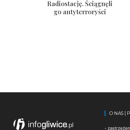
Radiostację. Ściągnęli
go antyterroryści
O NAS |
-
zastrzeże