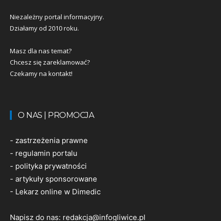
Niezależny portal informacyjny.
Działamy od 2010 roku.
Masz dla nas temat?
Chcesz się zareklamować?
Czekamy na kontakt!
O NAS | PROMOCJA
-
zastrzeżenia prawne
-
regulamin portalu
-
polityka prywatności
-
artykuły sponsorowane
-
Lekarz online w Dimedic
Napisz do nas:
redakcja@infogliwice.pl