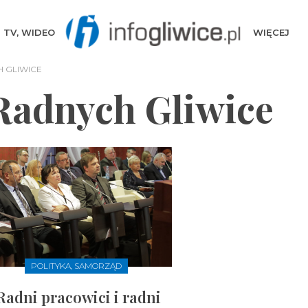
TV, WIDEO
WIĘCEJ
 GLIWICE
Radnych Gliwice
POLITYKA, SAMORZĄD
Radni pracowici i radni