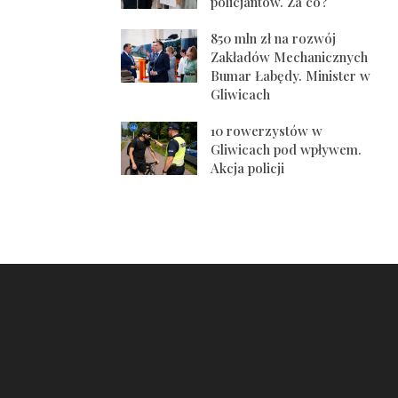
policjantów. Za co?
850 mln zł na rozwój
Zakładów Mechanicznych
Bumar Łabędy. Minister w
Gliwicach
10 rowerzystów w
Gliwicach pod wpływem.
Akcja policji