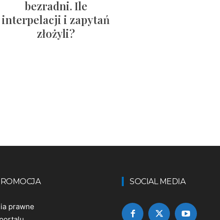
bezradni. Ile
interpelacji i zapytań
złożyli?
 PROMOCJA
SOCIAL MEDIA
nia prawne
portalu