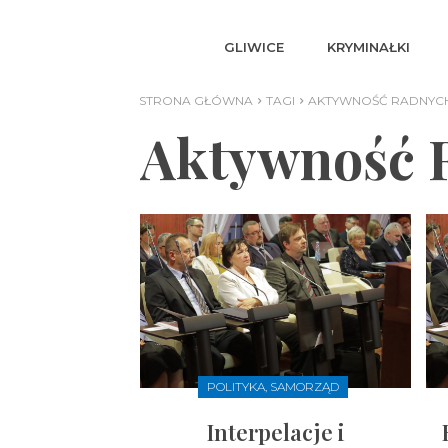
GLIWICE
KRYMINAŁKI
STRONA GŁÓWNA
TAGI
AKTYWNOŚĆ RADNYCH
Aktywność 
POLITYKA, SAMORZĄD
Interpelacje i