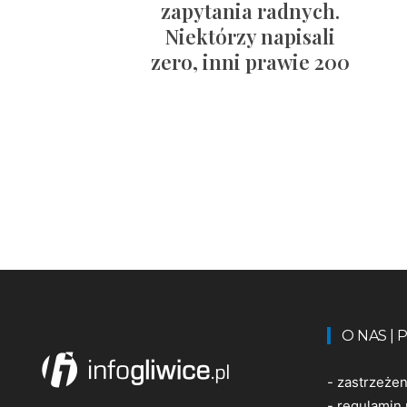
zapytania radnych.
Niektórzy napisali
zero, inni prawie 200
O NAS |
-
zastrzeże
-
regulamin 