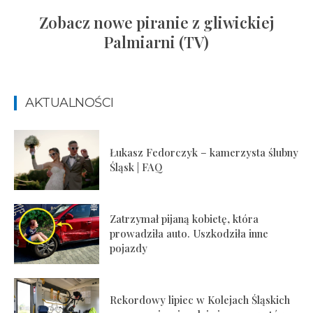
Zobacz nowe piranie z gliwickiej
Palmiarni (TV)
AKTUALNOŚCI
Łukasz Fedorczyk – kamerzysta ślubny
Śląsk | FAQ
Zatrzymał pijaną kobietę, która
prowadziła auto. Uszkodziła inne
pojazdy
Rekordowy lipiec w Kolejach Śląskich