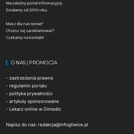
Niezależny portal informacyjny.
Działamy od 2010 roku.
Masz dla nas temat?
Chcesz się zareklamować?
Czekamy na kontakt!
O NAS | PROMOCJA
-
zastrzeżenia prawne
-
regulamin portalu
-
polityka prywatności
-
artykuły sponsorowane
-
Lekarz online w Dimedic
Napisz do nas:
redakcja@infogliwice.pl