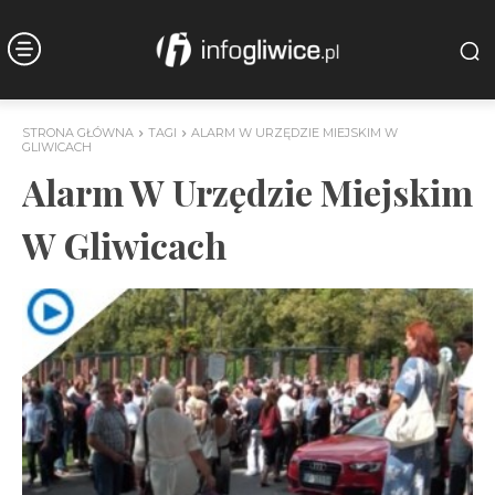
STRONA GŁÓWNA
TAGI
ALARM W URZĘDZIE MIEJSKIM W
GLIWICACH
Alarm W Urzędzie Miejskim
W Gliwicach