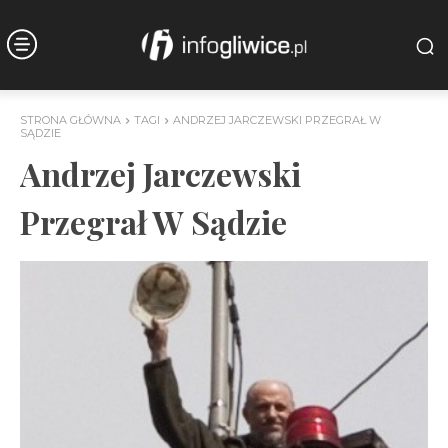
STRONA GŁÓWNA
TAGI
ANDRZEJ JARCZEWSKI PRZEGRAŁ W
SĄDZIE
Andrzej Jarczewski
Przegrał W Sądzie