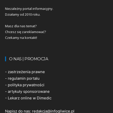
Niezależny portal informacyjny.
Działamy od 2010 roku.
Masz dla nas temat?
Chcesz się zareklamować?
Czekamy na kontakt!
O NAS | PROMOCJA
-
zastrzeżenia prawne
-
regulamin portalu
-
polityka prywatności
-
artykuły sponsorowane
-
Lekarz online w Dimedic
Napisz do nas:
redakcja@infogliwice.pl