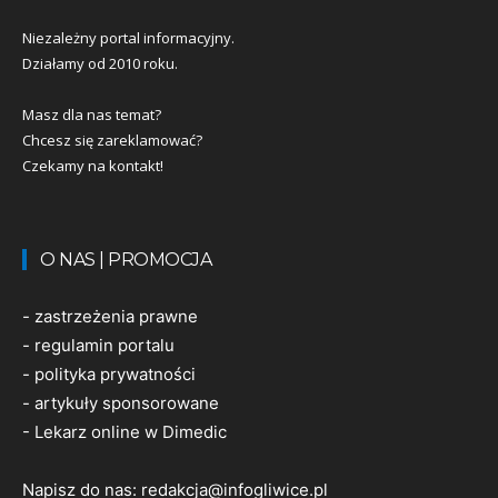
Niezależny portal informacyjny.
Działamy od 2010 roku.
Masz dla nas temat?
Chcesz się zareklamować?
Czekamy na kontakt!
O NAS | PROMOCJA
-
zastrzeżenia prawne
-
regulamin portalu
-
polityka prywatności
-
artykuły sponsorowane
-
Lekarz online w Dimedic
Napisz do nas:
redakcja@infogliwice.pl