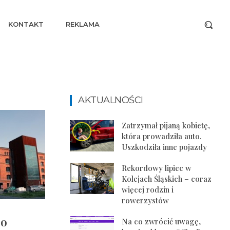
KONTAKT
REKLAMA
AKTUALNOŚCI
Zatrzymał pijaną kobietę,
która prowadziła auto.
Uszkodziła inne pojazdy
Rekordowy lipiec w
Kolejach Śląskich – coraz
więcej rodzin i
rowerzystów
 o
Na co zwrócić uwagę,