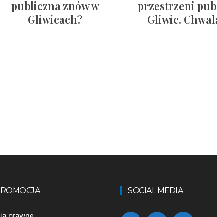
publiczna znów w
przestrzeni pub
Gliwicach?
Gliwic. Chwal
 PROMOCJA
SOCIAL MEDIA
nia prawne