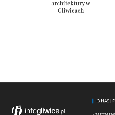
architektury w
Gliwicach
O NAS |
-
zastrzeże