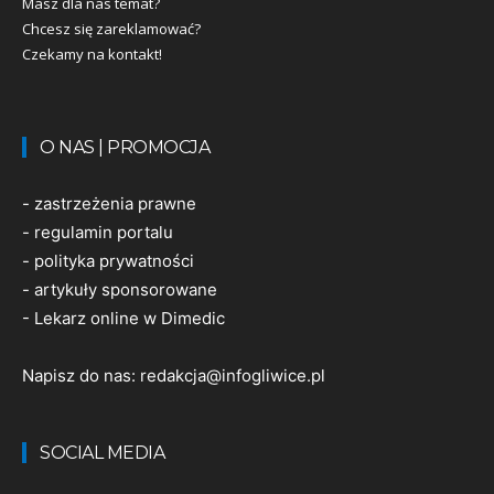
Masz dla nas temat?
Chcesz się zareklamować?
Czekamy na kontakt!
O NAS | PROMOCJA
-
zastrzeżenia prawne
-
regulamin portalu
-
polityka prywatności
-
artykuły sponsorowane
-
Lekarz online w Dimedic
Napisz do nas:
redakcja@infogliwice.pl
SOCIAL MEDIA