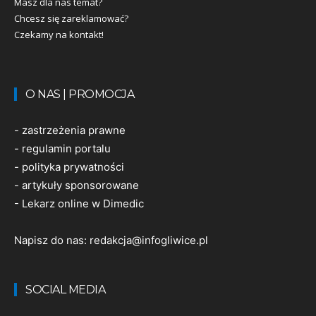
Masz dla nas temat?
Chcesz się zareklamować?
Czekamy na kontakt!
O NAS | PROMOCJA
-
zastrzeżenia prawne
-
regulamin portalu
-
polityka prywatności
-
artykuły sponsorowane
-
Lekarz online w Dimedic
Napisz do nas:
redakcja@infogliwice.pl
SOCIAL MEDIA