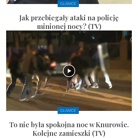
GLIWICE
Jak przebiegały ataki na policję
minionej nocy? (TV)
GLIWICE
To nie była spokojna noc w Knurowie.
Kolejne zamieszki (TV)