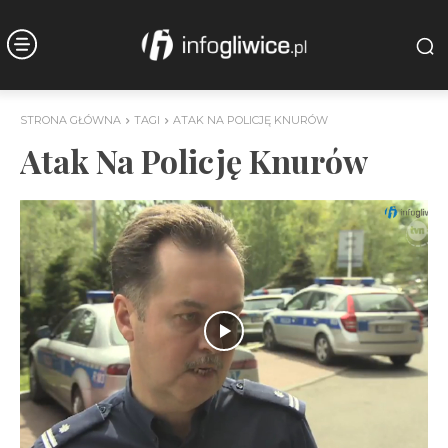
STRONA GŁÓWNA
TAGI
ATAK NA POLICJĘ KNURÓW
Atak Na Policję Knurów