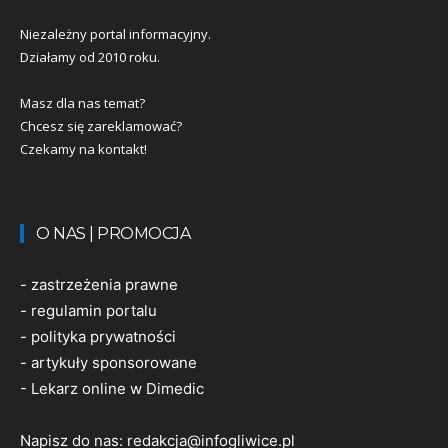
Niezależny portal informacyjny.
Działamy od 2010 roku.
Masz dla nas temat?
Chcesz się zareklamować?
Czekamy na kontakt!
O NAS | PROMOCJA
-
zastrzeżenia prawne
-
regulamin portalu
-
polityka prywatności
-
artykuły sponsorowane
-
Lekarz online w Dimedic
Napisz do nas:
redakcja@infogliwice.pl