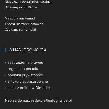
Niezależny portal informacyjny.
Działamy od 2010 roku.
Masz dla nas temat?
Chcesz się zareklamować?
Czekamy na kontakt!
O NAS | PROMOCJA
-
zastrzeżenia prawne
-
regulamin portalu
-
polityka prywatności
-
artykuły sponsorowane
-
Lekarz online w Dimedic
Napisz do nas:
redakcja@infogliwice.pl