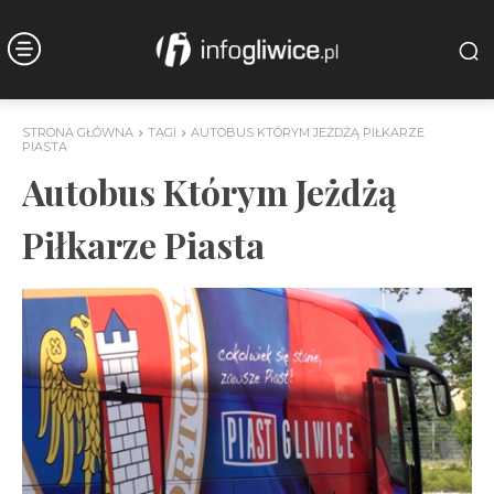
STRONA GŁÓWNA
TAGI
AUTOBUS KTÓRYM JEŻDŻĄ PIŁKARZE
PIASTA
Autobus Którym Jeżdżą
Piłkarze Piasta