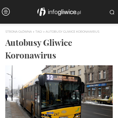
STRONA GŁÓWNA
TAGI
AUTOBUSY GLIWICE KORONAWIRUS
Autobusy Gliwice
Koronawirus