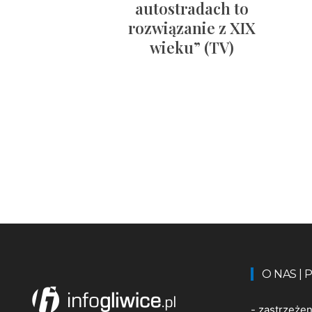
autostradach to
rozwiązanie z XIX
wieku” (TV)
O NAS |
-
zastrzeże