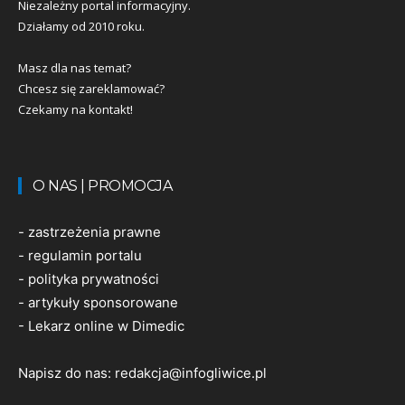
Niezależny portal informacyjny.
Działamy od 2010 roku.
Masz dla nas temat?
Chcesz się zareklamować?
Czekamy na kontakt!
O NAS | PROMOCJA
-
zastrzeżenia prawne
-
regulamin portalu
-
polityka prywatności
-
artykuły sponsorowane
-
Lekarz online w Dimedic
Napisz do nas:
redakcja@infogliwice.pl