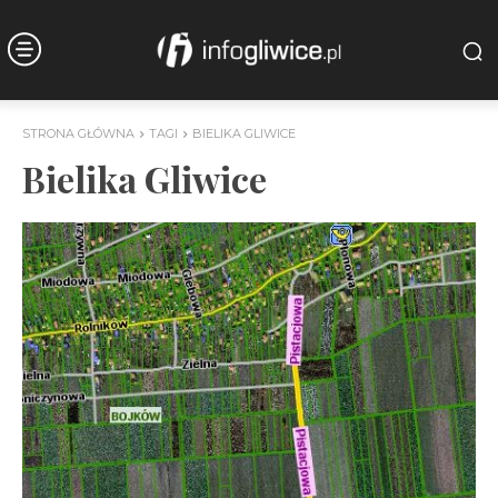
STRONA GŁÓWNA
TAGI
BIELIKA GLIWICE
Bielika Gliwice