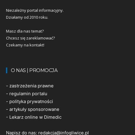
Niezależny portal informacyjny.
Działamy od 2010 roku.
Masz dla nas temat?
Chcesz się zareklamować?
Czekamy na kontakt!
O NAS | PROMOCJA
-
zastrzeżenia prawne
-
regulamin portalu
-
polityka prywatności
-
artykuły sponsorowane
-
Lekarz online w Dimedic
Napisz do nas:
redakcja@infogliwice.pl