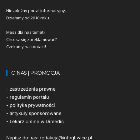
Niezależny portal informacyjny.
Działamy od 2010 roku.
Masz dla nas temat?
Chcesz się zareklamować?
Czekamy na kontakt!
O NAS | PROMOCJA
-
zastrzeżenia prawne
-
regulamin portalu
-
polityka prywatności
-
artykuły sponsorowane
-
Lekarz online w Dimedic
Napisz do nas:
redakcja@infogliwice.pl