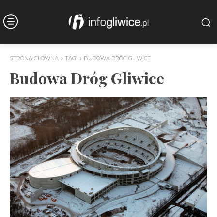
STRONA GŁÓWNA
TAGI
BUDOWA DRÓG GLIWICE
Budowa Dróg Gliwice