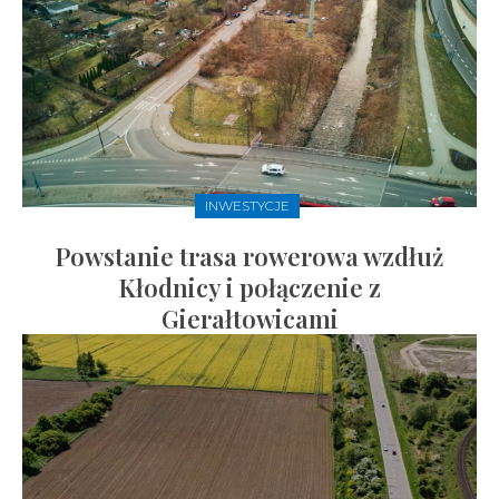
INWESTYCJE
Powstanie trasa rowerowa wzdłuż
Kłodnicy i połączenie z
Gierałtowicami