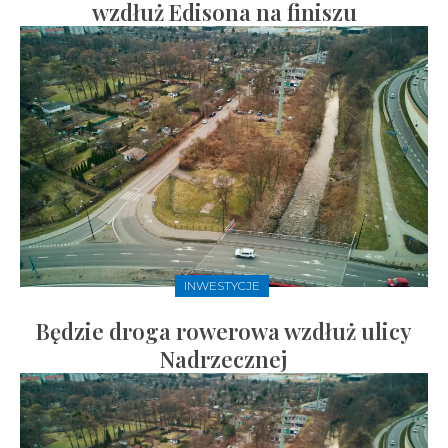
wzdłuż Edisona na finiszu
INWESTYCJE
Będzie droga rowerowa wzdłuż ulicy
Nadrzecznej