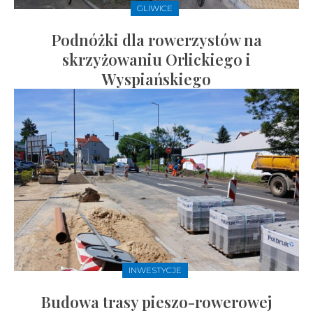
GLIWICE
Podnóżki dla rowerzystów na
skrzyżowaniu Orlickiego i
Wyspiańskiego
INWESTYCJE
Budowa trasy pieszo-rowerowej