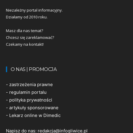
Niezależny portal informacyjny.
Działamy od 2010 roku.
Masz dla nas temat?
Chcesz się zareklamować?
Czekamy na kontakt!
O NAS | PROMOCJA
-
zastrzeżenia prawne
-
regulamin portalu
-
polityka prywatności
-
artykuły sponsorowane
-
Lekarz online w Dimedic
Napisz do nas:
redakcja@infogliwice.pl