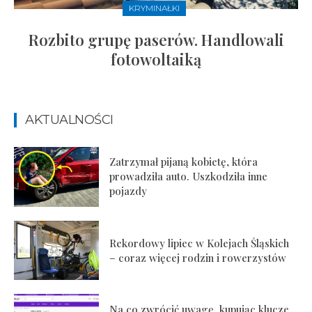
KRYMINAŁKI
Rozbito grupę paserów. Handlowali
fotowoltaiką
AKTUALNOŚCI
Zatrzymał pijaną kobietę, która
prowadziła auto. Uszkodziła inne
pojazdy
Rekordowy lipiec w Kolejach Śląskich
– coraz więcej rodzin i rowerzystów
Na co zwrócić uwagę, kupując klucze